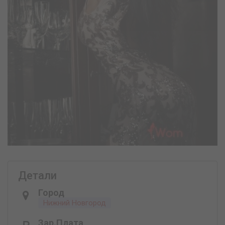
Детали
Город
Нижний Новгород
Зар.плата