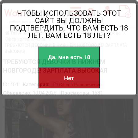
ЧТОБЫ ИСПОЛЬЗОВАТЬ ЭТОТ
САЙТ ВЫ ДОЛЖНЫ
работа для девушек
ПОДТВЕРДИТЬ, ЧТО ВАМ ЕСТЬ 18
Главная
Работа для девушек в Нижнем Новгороде
ЛЕТ. ВАМ ЕСТЬ 18 ЛЕТ?
Сфера развлечений
ТРЕБУЮТСЯ ДЕВОЧКИ В НИЖНЕМ НОВГОРОДЕ! ЗАРПЛАТА
ВЫСОКАЯ
Да, мне есть 18
ТРЕБУЮТСЯ ДЕВОЧКИ В НИЖНЕМ
НОВГОРОДЕ! ЗАРПЛАТА ВЫСОКАЯ
Нет
ID:
101
Категория:
Сфера Развлечений
Обновлено:
10.04.2025
Просмотры:
1681