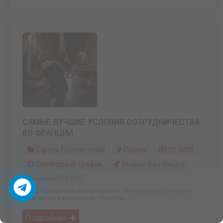
САМЫЕ ЛУЧШИЕ УСЛОВИЯ СОТРУДНИЧЕСТВА
ВО ФРАНЦИИ
Сфера Развлечений
Париж
25 000$
Свободный График
Можно Без Опыта
Обновлено: 25.05.2025
Ты не будешь ни в чем нуждаться, сможешь воплотить все
свои мечты в реальность ? Я готова ...
Подробнее