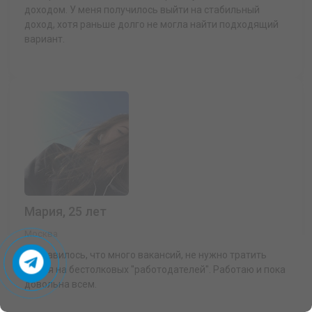
доходом. У меня получилось выйти на стабильный
доход, хотя раньше долго не могла найти подходящий
вариант.
Мария, 25 лет
Москва
Понравилось, что много вакансий, не нужно тратить
время на бестолковых "работодателей". Работаю и пока
довольна всем.