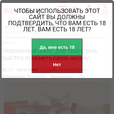
ЧТОБЫ ИСПОЛЬЗОВАТЬ ЭТОТ
САЙТ ВЫ ДОЛЖНЫ
работа для девушек
ПОДТВЕРДИТЬ, ЧТО ВАМ ЕСТЬ 18
Главная
Работа для девушек в СПб
ЛЕТ. ВАМ ЕСТЬ 18 ЛЕТ?
Сфера сопровождения
Прекрасный шанс для тебя очень быстро изменить свою
жизнь!
Да, мне есть 18
ПРЕКРАСНЫЙ ШАНС ДЛЯ ТЕБЯ ОЧЕНЬ
БЫСТРО ИЗМЕНИТЬ СВОЮ ЖИЗНЬ!
Нет
ID:
57
Категория:
Сфера Сопровождения
Обновлено:
06.04.2026
Просмотры:
1799