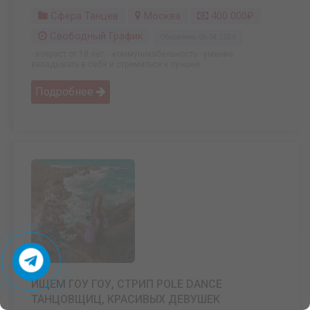
Сфера Танцев
Москва
400 000₽
Свободный График
Обновлено: 06.04.2026
- возраст от 18 лет. - коммуникабельность. -умение
вкладывать в себя и стремиться к лучшей ...
Подробнее
ИЩЕМ ГОУ ГОУ, СТРИП POLE DANCE
ТАНЦОВЩИЦ, КРАСИВЫХ ДЕВУШЕК