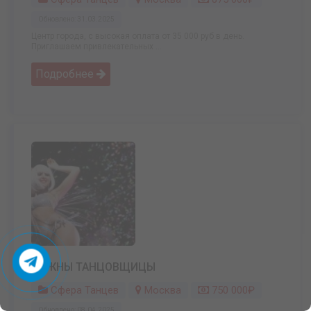
Обновлено: 31.03.2025
Центр города, с высокая оплата от 35 000 руб в день.
Приглашаем привлекательных ...
Подробнее
НУЖНЫ ТАНЦОВЩИЦЫ
Сфера Танцев
Москва
750 000₽
Обновлено: 08.04.2025