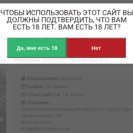
Уфа
МОСКВЕ
РАБОТА В СПБ
ЧТОБЫ ИСПОЛЬЗОВАТЬ ЭТОТ САЙТ ВЫ
ДОЛЖНЫ ПОДТВЕРДИТЬ, ЧТО ВАМ
ЕСТЬ 18 ЛЕТ. ВАМ ЕСТЬ 18 ЛЕТ?
ра сопровождения
Приглашаем девушек
Да, мне есть 18
Нет
Обновлено:
06.04.2026
Просмотры:
515
ния
Образование:
Не важно
График:
Не важно
Опыт работы:
Не важно
Описание:
Приглашаем девушек для работы по городу Уфа. 
зарабатывать) 18+
Безопасность.
Конфиденциальность.