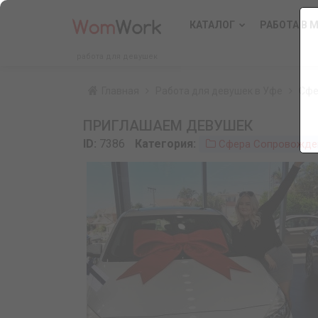
КАТАЛОГ
РАБОТА В 
работа для девушек
Главная
Работа для девушек в Уфе
Сфе
ПРИГЛАШАЕМ ДЕВУШЕК
ID:
7386
Категория:
Сфера Сопровожде