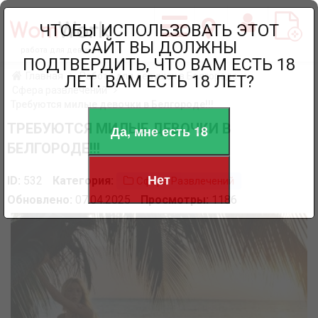
ЧТОБЫ ИСПОЛЬЗОВАТЬ ЭТОТ
САЙТ ВЫ ДОЛЖНЫ
работа для девушек
ПОДТВЕРДИТЬ, ЧТО ВАМ ЕСТЬ 18
Главная
Работа для девушек в Белгороде
ЛЕТ. ВАМ ЕСТЬ 18 ЛЕТ?
Сфера развлечений
Требуются милые девочки в Белгороде!!!
ТРЕБУЮТСЯ МИЛЫЕ ДЕВОЧКИ В
Да, мне есть 18
БЕЛГОРОДЕ!!!
Нет
ID:
532
Категория:
Сфера Развлечений
Обновлено:
07.04.2025
Просмотры:
1186