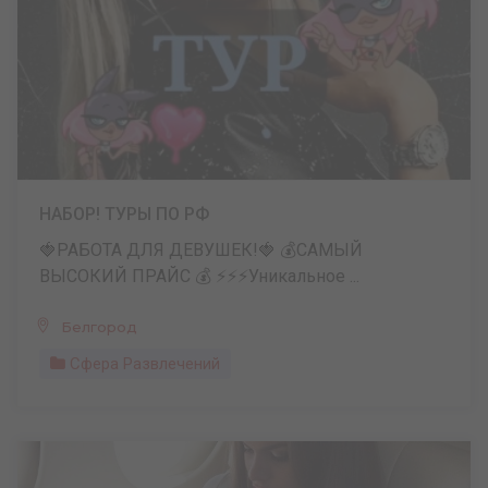
НАБОР! ТУРЫ ПО РФ
🍓РАБОТА ДЛЯ ДЕВУШЕК!🍓 💰САМЫЙ
ВЫСОКИЙ ПРАЙС 💰 ⚡️⚡️⚡️Уникальное ...
Белгород
Сфера Развлечений