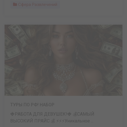
Сфера Развлечений
ТУРЫ ПО РФ! НАБОР
🍓РАБОТА ДЛЯ ДЕВУШЕК!🍓 💰САМЫЙ
ВЫСОКИЙ ПРАЙС 💰 ⚡️⚡️⚡️Уникальное ...