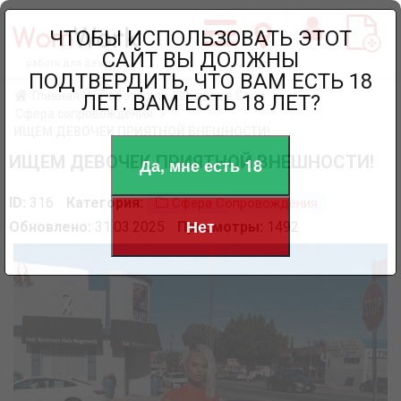
ЧТОБЫ ИСПОЛЬЗОВАТЬ ЭТОТ
САЙТ ВЫ ДОЛЖНЫ
работа для девушек
ПОДТВЕРДИТЬ, ЧТО ВАМ ЕСТЬ 18
Главная
Работа для девушек в Сочи
ЛЕТ. ВАМ ЕСТЬ 18 ЛЕТ?
Сфера сопровождения
ИЩЕМ ДЕВОЧЕК ПРИЯТНОЙ ВНЕШНОСТИ!
ИЩЕМ ДЕВОЧЕК ПРИЯТНОЙ ВНЕШНОСТИ!
Да, мне есть 18
ID:
316
Категория:
Сфера Сопровождения
Нет
Обновлено:
31.03.2025
Просмотры:
1492