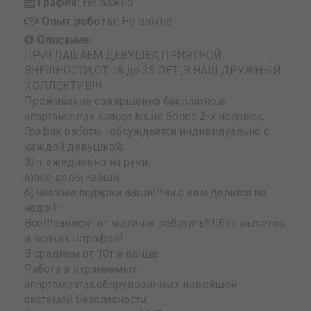
График:
Не важно
Опыт работы:
Не важно
Описание:
ПРИГЛАШАЕМ ДЕВУШЕК,ПРИЯТНОЙ
ВНЕШНОСТИ,ОТ 18 до 35 ЛЕТ ,В НАШ ДРУЖНЫЙ
КОЛЛЕКТИВ!!!
Проживание совершенно бесплатно,в
апартаментах класса lux,не более 2-х человек;
График работы -обсуждается индивидуально с
каждой девушкой;
З/п-ежедневно на руки,
а)все допы -ваши;
б) чаевые,подарки ваши!!!ни с кем делится не
надо!!!
Всё!!!зависит от желания работать!!!!без вычетов
и всяких штрафов!...
В среднем от 10т и выше...
Работа в охраняемых
апартаментах,оборудованных новейшей
системой безопасности...