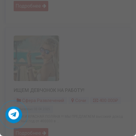
Подробнее
ИЩЕМ ДЕВЧОНОК НА РАБОТУ!
Сфера Развлечений
Сочи
400 000₽
Обновлено: 03.04.2025
СОЧИ И КРАСНАЯ ПОЛЯНА !!! МЫ ПРЕДЛАГАЕМ высокий доход
круглый год от 400000 в ...
Подробнее