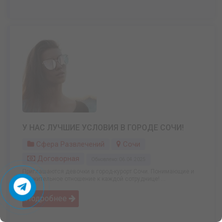
У НАС ЛУЧШИЕ УСЛОВИЯ В ГОРОДЕ СОЧИ!
Сфера Развлечений
Сочи
Договорная
Обновлено: 06.04.2025
Приглашаются девочки в город-курорт Сочи. Понимающие и
уважительное отношение к каждой сотруднице! ...
Подробнее