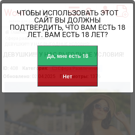
ЧТОБЫ ИСПОЛЬЗОВАТЬ ЭТОТ
САЙТ ВЫ ДОЛЖНЫ
работа для девушек
ПОДТВЕРДИТЬ, ЧТО ВАМ ЕСТЬ 18
Главная
Работа для девушек в Сочи
ЛЕТ. ВАМ ЕСТЬ 18 ЛЕТ?
Сфера развлечений
ДЕВУШКИ!!! У НАС ВЫГОДНЫЕ УСЛОВИЯ!
ДЕВУШКИ!!! У НАС ВЫГОДНЫЕ УСЛОВИЯ!
Да, мне есть 18
ID:
408
Категория:
Сфера Развлечений
Нет
Обновлено:
02.04.2025
Просмотры:
1376