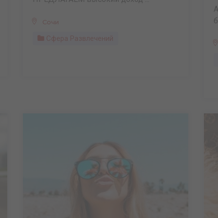
А
б
Сочи
Сфера Развлечений