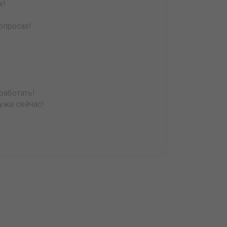
х!
опросах!
работать!
уже сейчас!