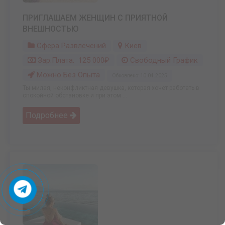
ПРИГЛАШАЕМ ЖЕНЩИН С ПРИЯТНОЙ
ВНЕШНОСТЬЮ
Сфера Развлечений
Киев
Зар.плата: 125 000₽
Свободный График
Можно Без Опыта
Обновлено: 10.04.2025
Ты милая, неконфликтная девушка, которая хочет работать в
спокойной обстановке и при этом ...
Подробнее