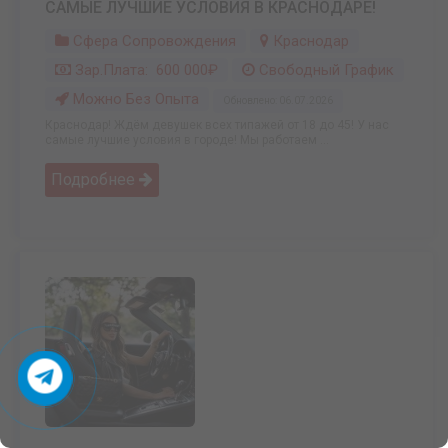
САМЫЕ ЛУЧШИЕ УСЛОВИЯ В КРАСНОДАРЕ!
Сфера Сопровождения
Краснодар
Зар.плата: 600 000₽
Свободный График
Можно Без Опыта
Обновлено: 06.07.2026
Краснодар! Ждём девушек всех типажей от 18 до 45! У нас
самые лучшие условия в городе! Мы работаем ...
Подробнее