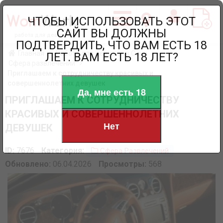
ЧТОБЫ ИСПОЛЬЗОВАТЬ ЭТОТ
САЙТ ВЫ ДОЛЖНЫ
работа для девушек
ПОДТВЕРДИТЬ, ЧТО ВАМ ЕСТЬ 18
Главная
Работа для девушек в Сочи
ЛЕТ. ВАМ ЕСТЬ 18 ЛЕТ?
Сфера развлечений
Приглашаем к сотрудничеству красивых и
совершеннолетних девушек
Да, мне есть 18
ПРИГЛАШАЕМ К СОТРУДНИЧЕСТВУ
КРАСИВЫХ И СОВЕРШЕННОЛЕТНИХ
Нет
ДЕВУШЕК
ID:
7676
Категория:
Сфера Развлечений
Обновлено:
06.04.2026
Просмотры:
568