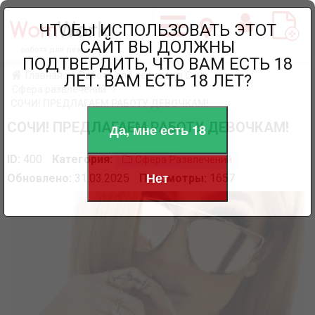
ЧТОБЫ ИСПОЛЬЗОВАТЬ ЭТОТ
САЙТ ВЫ ДОЛЖНЫ
работа для девушек
ПОДТВЕРДИТЬ, ЧТО ВАМ ЕСТЬ 18
Главная
Работа для девушек в Сочи
ЛЕТ. ВАМ ЕСТЬ 18 ЛЕТ?
Сфера развлечений
СОЧИ! ПРЕДЛАГАЕМ РАБОТУ ДЕВОЧКАМ!
СОЧИ! ПРЕДЛАГАЕМ РАБОТУ ДЕВОЧКАМ!
Да, мне есть 18
ID:
400
Категория:
Сфера Развлечений
Нет
Обновлено:
31.03.2025
Просмотры:
1657